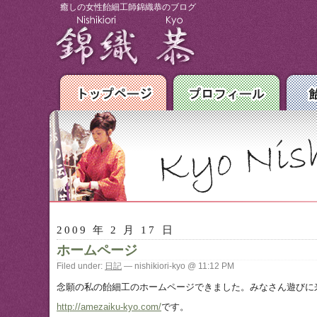
癒しの女性飴細工師錦織恭のブログ
2009 年 2 月 17 日
ホームページ
Filed under:
日記
— nishikiori-kyo @ 11:12 PM
念願の私の飴細工のホームページできました。みなさん遊びに
http://amezaiku-kyo.com/
です。