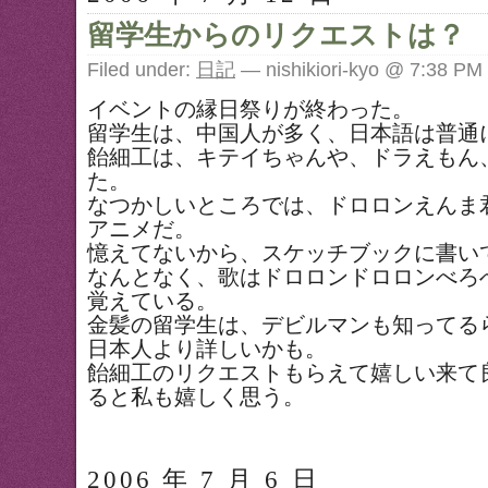
留学生からのリクエストは？
Filed under:
日記
— nishikiori-kyo @ 7:38 PM
イベントの縁日祭りが終わった。
留学生は、中国人が多く、日本語は普通
飴細工は、キテイちゃんや、ドラえもん
た。
なつかしいところでは、ドロロンえんま
アニメだ。
憶えてないから、スケッチブックに書い
なんとなく、歌はドロロンドロロンべろ
覚えている。
金髪の留学生は、デビルマンも知ってる
日本人より詳しいかも。
飴細工のリクエストもらえて嬉しい来て
ると私も嬉しく思う。
2006 年 7 月 6 日