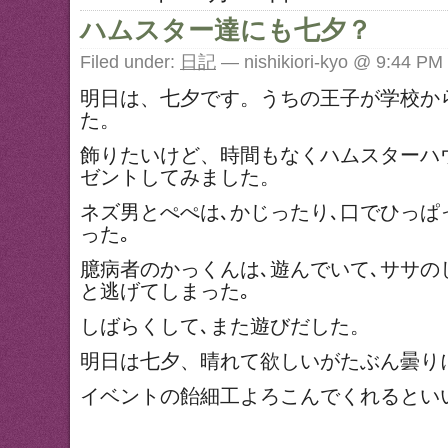
ハムスター達にも七夕？
Filed under:
日記
— nishikiori-kyo @ 9:44 PM
明日は、七夕です。うちの王子が学校か
た。
飾りたいけど、時間もなくハムスターハ
ゼントしてみました。
ネズ男とぺぺは､かじったり､口でひっぱ
った｡
臆病者のかっくんは､遊んでいて､ササの
と逃げてしまった｡
しばらくして､また遊びだした。
明日は七夕、晴れて欲しいがたぶん曇り
イベントの飴細工よろこんでくれるとい