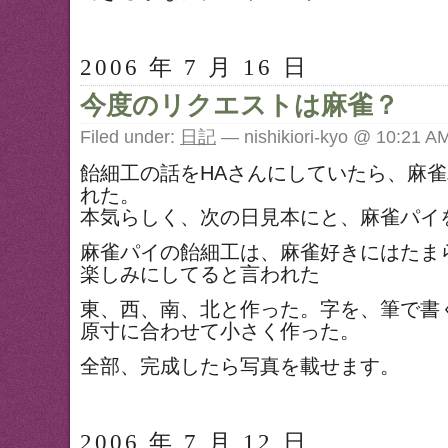
2006 年 7 月 16 日
今度のリクエストは麻雀？
Filed under:
日記
— nishikiori-kyo @ 10:21 A
飴細工の話をHAさんにしていたら、麻
れた。
本気らしく、次の日見本にと、麻雀パイ
麻雀パイの飴細工は、麻雀好きにはたま
楽しみにしてると言われた
東、西、南、北と作った。字を、筆で書
原寸に合わせて小さく作った。
全部、完成したら写真を載せます。
2006 年 7 月 12 日