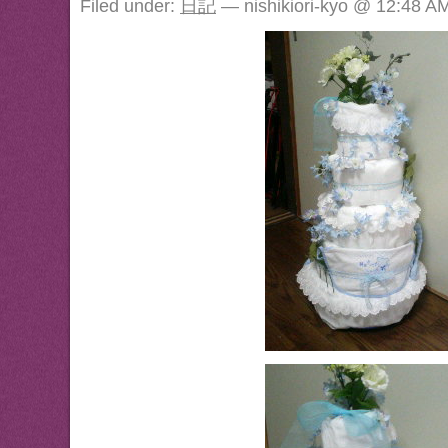
Filed under:
日記
— nishikiori-kyo @ 12:48 A