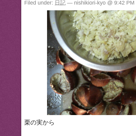
Filed under:
日記
— nishikiori-kyo @ 9:42 PM
栗の実から