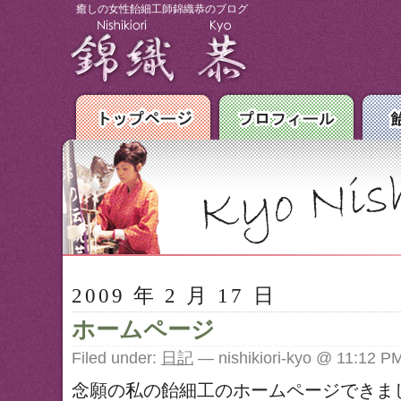
癒しの女性飴細工師錦織恭のブログ
2009 年 2 月 17 日
ホームページ
Filed under:
日記
— nishikiori-kyo @ 11:12 P
念願の私の飴細工のホームページできま