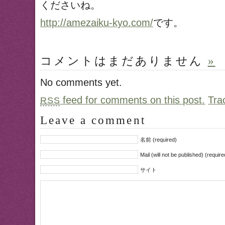
くださいね。
http://amezaiku-kyo.com/
です。
コメントはまだありません
»
No comments yet.
feed for comments on this post.
Tra
RSS
Leave a comment
名前 (required)
Mail (will not be published) (require
サイト