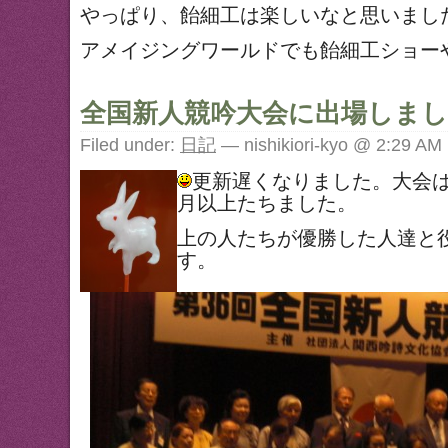
やっぱり、飴細工は楽しいなと思いまし
アメイジングワールドでも飴細工ショー
全国新人競吟大会に出場しま
Filed under:
日記
— nishikiori-kyo @ 2:29 AM
更新遅くなりました。大会
月以上たちました。
上の人たちが優勝した人達と
す。