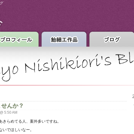
グ
ませんか？
 @ 5:50 AM
あきらめてる人、案外多いですね。
ないでほしいなー。