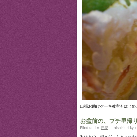
出張お助けケーキ教室もはじめ
お盆前の、プチ里帰
Filed under:
日記
— nishikiori-kyo
私はあの、銅メダルをとったや