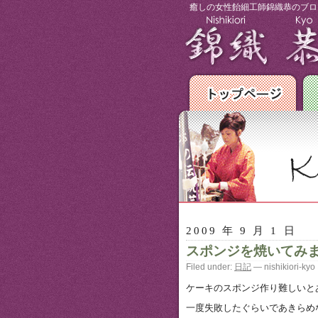
癒しの女性飴細工師錦織恭のブロ
2009 年 9 月 1 日
スポンジを焼いてみ
Filed under:
日記
— nishikiori-kyo
ケーキのスポンジ作り難しいと
一度失敗したぐらいであきらめ