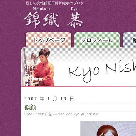
癒しの女性飴細工師錦織恭のブログ
2007 年 1 月 19 日
似顔
Filed under:
日記
— nishikiori-kyo @ 1:26 AM