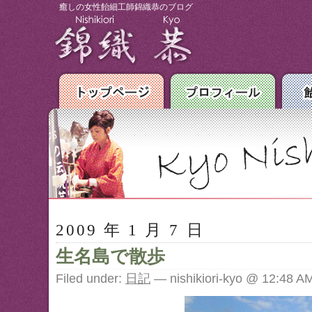
癒しの女性飴細工師錦織恭のブログ
2009 年 1 月 7 日
生名島で散歩
Filed under:
日記
— nishikiori-kyo @ 12:48 A