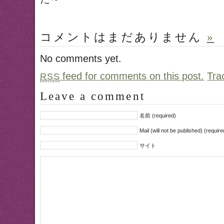
コメントはまだありません
»
No comments yet.
feed for comments on this post.
Tra
RSS
Leave a comment
名前 (required)
Mail (will not be published) (require
サイト