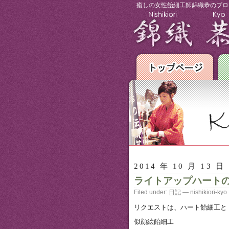
癒しの女性飴細工師錦織恭のブロ
2014 年 10 月 13 日
ライトアップハート
Filed under:
日記
— nishikiori-ky
リクエストは、ハート飴細工と
似顔絵飴細工