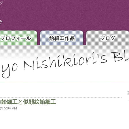
グ
の飴細工と似顔絵飴細工
o @ 5:04 PM