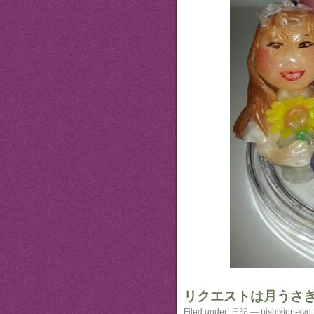
リクエストは月うさ
Filed under:
日記
— nishikiori-ky