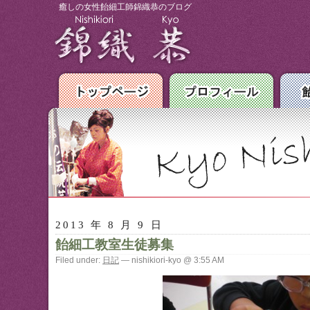
癒しの女性飴細工師錦織恭のブログ
2013 年 8 月 9 日
飴細工教室生徒募集
Filed under:
日記
— nishikiori-kyo @ 3:55 AM